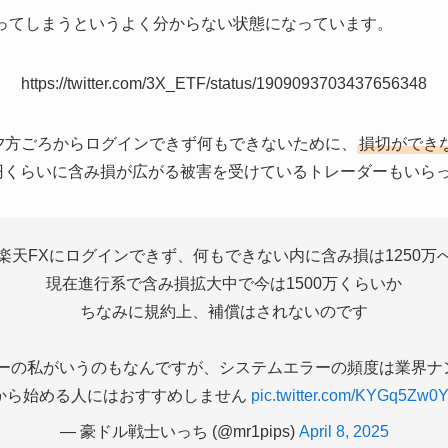
ってしまうというよく分からない状態になっています。
https://twitter.com/3X_ETF/status/1909093703437656348
の夕方ごろからログインできず何もできないために、
損切ができ
万円くらいに含み損が広がる被害を受けているトレーダーもいら
楽天FXにログインできず、何もできない内に含み損は1250万
現在進行系で含み損拡大中で今は1500万くらいか
ちなみに規約上、補償はされないのです
ザーの私がいうのもなんですが、システムエラーの頻度は業界ナ
から始める人にはおすすめしません
pic.twitter.com/KYGq5Zw0
— 豪ドル戦士いっち (@mr1pips)
April 8, 2025