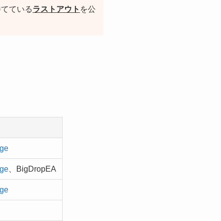
勝てている
ラストアウト
を公
ge
ge
、BigDropEA
ge