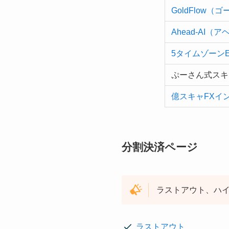
GoldFlow（
Ahead-AI（ア
5タイムゾーンE
ぷーさん式スキ
億スキャFXイ
分割決済ページ
ラストアウト、ハ
ラストアウト