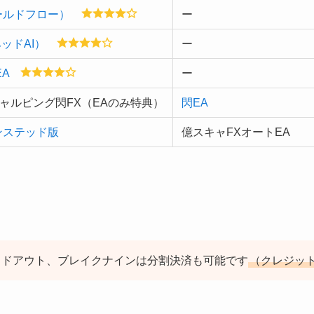
ゴールドフロー）
ー
ヘッドAI）
ー
A
ー
ャルピング閃FX（EAのみ特典）
閃EA
ンステッド版
億スキャFXオートEA
イドアウト、ブレイクナインは分割決済も可能です
（クレジッ