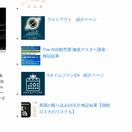
ラストアウト 紹介ページ
The AI自動売買 徹底マスター講座：
検証結果
5タイムゾーンEA 紹介ページ
典
追加
ce
バー
ーダ
異国の殴り込みGOLD 検証結果【強制
ロスカのリスクも】