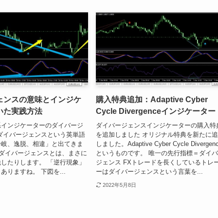
ェンスの意味とインジケ
購入特典追加：Adaptive Cyber
いた実践方法
Cycle Divergenceインジケーター
系インジケーターのダイバージ
ダイバージェンスインジケーターの購入特
ダイバージェンスという英単語
を追加しました オリジナル特典を新たに
分岐、逸脱、相違」と出てきま
しました。Adaptive Cyber Cycle Divergen
うダイバージェンスとは、まさに
というものです。 唯一の先行指標＝ダイ
したりします。 「逆行現象」
ジェンス FXトレードを長くしているトレ
ありますね。 下図を...
ーはダイバージェンスという言葉を...
2022年5月8日