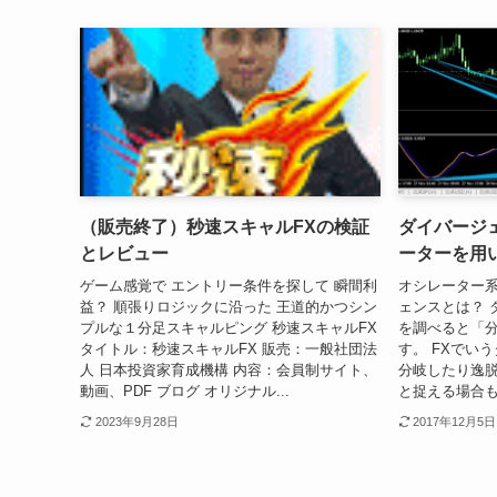
（販売終了）秒速スキャルFXの検証
ダイバージ
とレビュー
ーターを用
ゲーム感覚で エントリー条件を探して 瞬間利
オシレーター
益？ 順張りロジックに沿った 王道的かつシン
ェンスとは？ 
プルな１分足スキャルピング 秒速スキャルFX
を調べると「
タイトル：秒速スキャルFX 販売：一般社団法
す。 FXでい
人 日本投資家育成機構 内容：会員制サイト、
分岐したり逸脱
動画、PDF ブログ オリジナル...
と捉える場合も
2023年9月28日
2017年12月5日