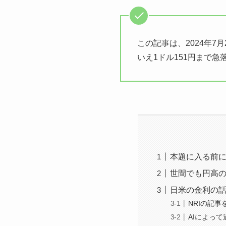
この記事は、2024年7
いえ1ドル151円まで
本題に入る前
世間でも円高
日米の金利の
NRIの記事
AIによっ