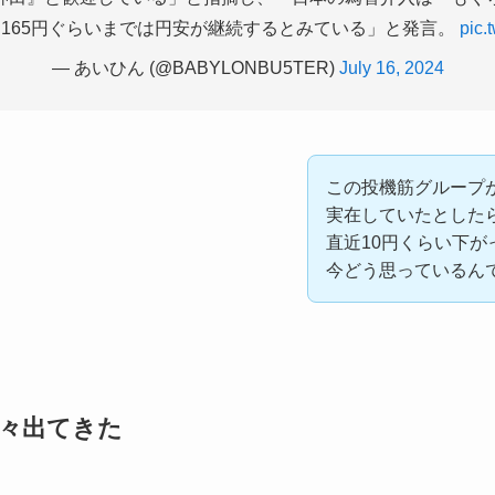
ら165円ぐらいまでは円安が継続するとみている」と発言。
pic.
— あいひん (@BABYLONBU5TER)
July 16, 2024
この投機筋グループ
実在していたとした
直近10円くらい下が
今どう思っているん
々出てきた