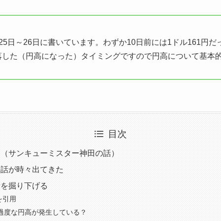
月25日～26日に書いています。わずか10日前には1ドル161円
急落した（円高になった）タイミングですので円高について基本
目次
に（サンキューミスター神田の話）
の話が時々出てきた
話を掘り下げる
を引用
て過度な円高が発生している？