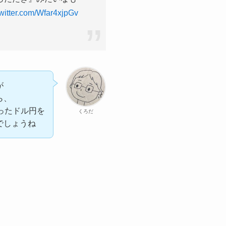
twitter.com/Wfar4xjpGv
が
ら、
ったドル円を
くろだ
でしょうね