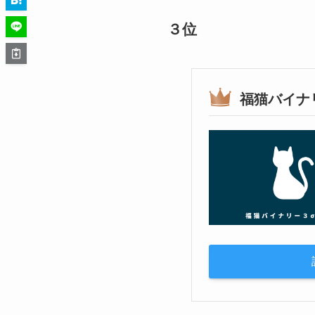
３位
福猫バイナ