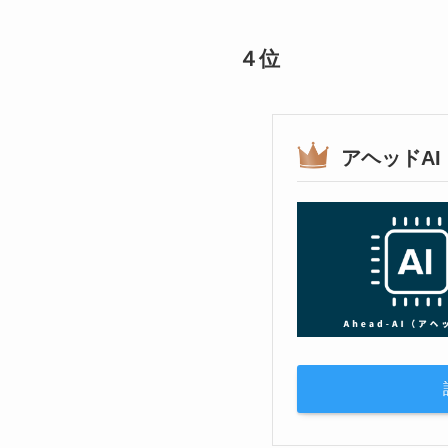
４位
アヘッドAI