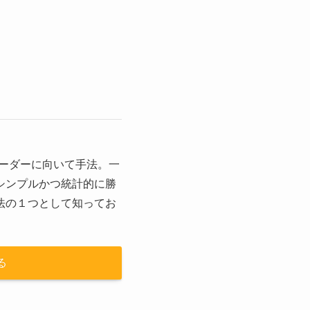
レーダーに向いて手法。一
シンプルかつ統計的に勝
法の１つとして知ってお
る