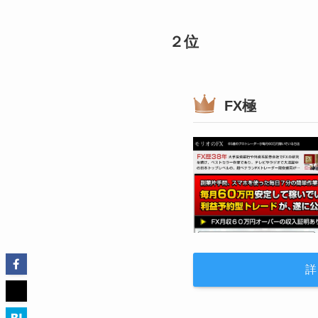
２位
FX極
詳