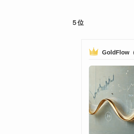
５位
GoldFl