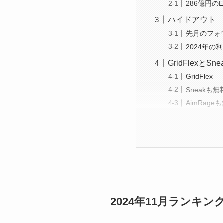
286億円の
ハイドアウト
先月のフォ
2024年の
GridFlexと
GridFlex
Sneakも
AimRag
2024年11月ランキン