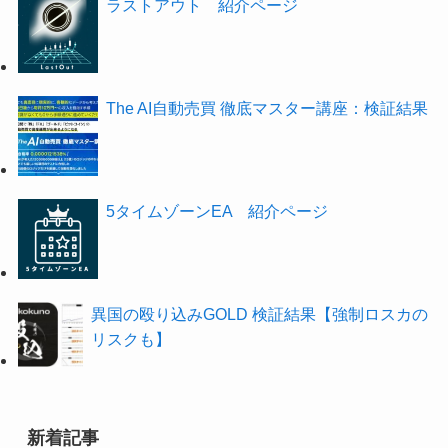
ラストアウト 紹介ページ
The AI自動売買 徹底マスター講座：検証結果
5タイムゾーンEA 紹介ページ
異国の殴り込みGOLD 検証結果【強制ロスカの
リスクも】
新着記事