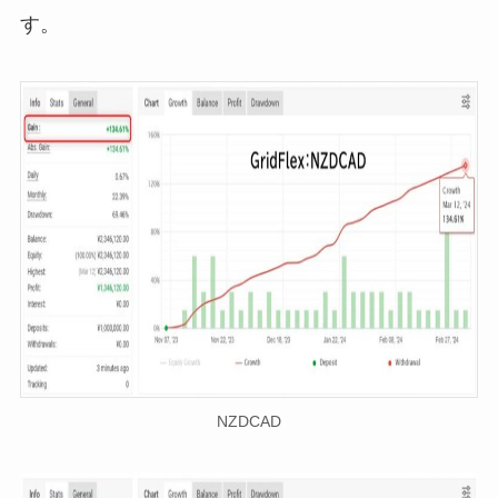
す。
NZDCAD