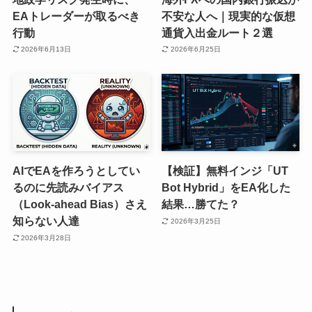
EAトレーダーが取るべき
不安な人へ｜現実的な仮想
行動
通貨入出金ルート２選
2026年6月13日
2026年6月25日
AIでEAを作ろうとしてい
【検証】無料インジ「UT
るのに先読みバイアス
Bot Hybrid」をEA化した
（Look-ahead Bias）さえ
結果…勝てた？
知らない人達
2026年3月25日
2026年3月28日