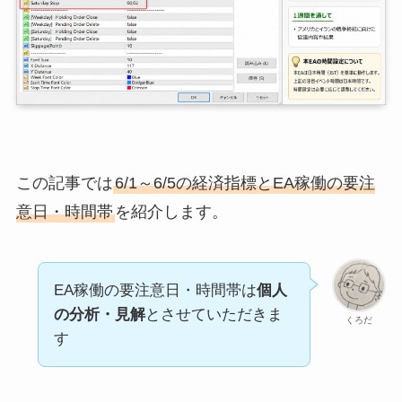
この記事では
6/1～6/5の経済指標とEA稼働の要注
意日・時間帯
を紹介します。
EA稼働の要注意日・時間帯は
個人
の分析・見解
とさせていただきま
くろだ
す