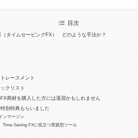
目次
ing FX（タイムセービングFX） どのような手法か？
リトレースメント
ェックリスト
FX商材を購入した方には退屈かもしれません
ら特別特典もらいました
インマージン
Time-Saving FXに役立つ実践型ツール
典