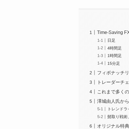
Time-Sav
日足
4時間足
1時間足
15分足
フィボナッチ
トレーダーチ
これまで多くの
澤城由人氏か
トレンドラ
髭取り戦術、
オリジナル特