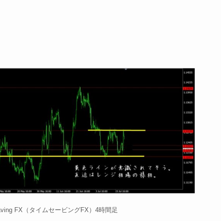
Saving FX（タイムセービングFX）4時間足