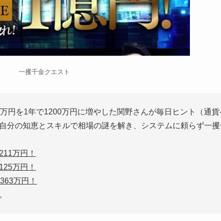
一攫千金クエスト
0万円を1年で1200万円に増やした関野さんが毎日ヒント（通
自分の知恵とスキルで相場の謎を解き、システムに頼らず一攫
11万円！
25万円！
363万円！
。