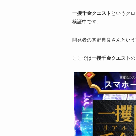
一攫千金クエスト
というクロ
検証中です。
開発者の関野典良さんという
ここでは
一攫千金クエスト
の