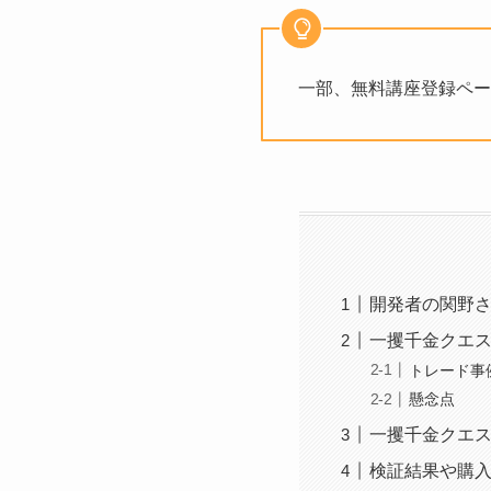
一部、無料講座登録ペー
開発者の関野
一攫千金クエ
トレード事
懸念点
一攫千金クエ
検証結果や購