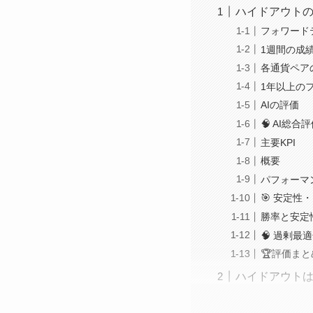
ハイドアウト
フォワード
1週間の成績
各通貨ペア
1年以上の
AIの評価
🧠 AI総合
主要KPI
概要
パフォーマ
🎯 安定性
勝率と安定
🧠 過剰
🏆評価まと
ハイドアウト