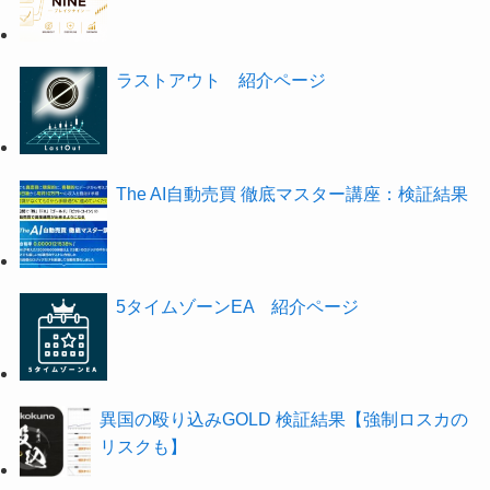
ラストアウト 紹介ページ
The AI自動売買 徹底マスター講座：検証結果
5タイムゾーンEA 紹介ページ
異国の殴り込みGOLD 検証結果【強制ロスカの
リスクも】