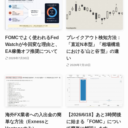
FOMCでよく使われるFed
ブレイクアウト検知方法：
Watchが今回変な理由と、
「直近N本型」「相場構造
EA稼働オフ推奨について
における’山と谷’型」の違
い
2026年7月30日
2026年7月10日
海外FX業者への入出金の簡
【2026/6/18】あと3時間後
単な方法（Exnessと
に始まる「FOMC」につい