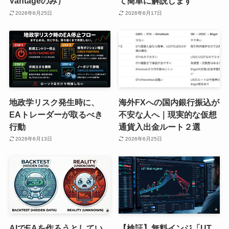
Vantageのみ）
て簡単に解説します
2026年6月25日
2026年6月17日
地政学リスク発生時に、
海外FXへの国内銀行振込が
EAトレーダーが取るべき
不安な人へ｜現実的な仮想
行動
通貨入出金ルート２選
2026年6月13日
2026年6月25日
AIでEAを作ろうとしてい
【検証】無料インジ「UT