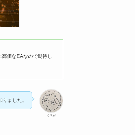
高価なEAなので期待し
知りました。
くろだ