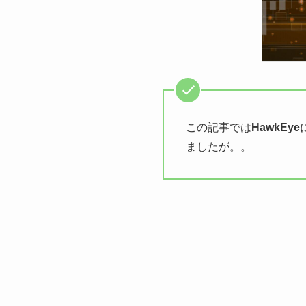
この記事では
HawkEye
ましたが。。