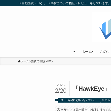
FX自動売買（EA）、FX商材について検証・レビューをしていま
ホーム
このサ
ホーム
投資の種類
FX
2025
「HawkEy
2/20
FX
FX商材（買わなくていい）
リアル
当サイトは完全独自で検証を行って