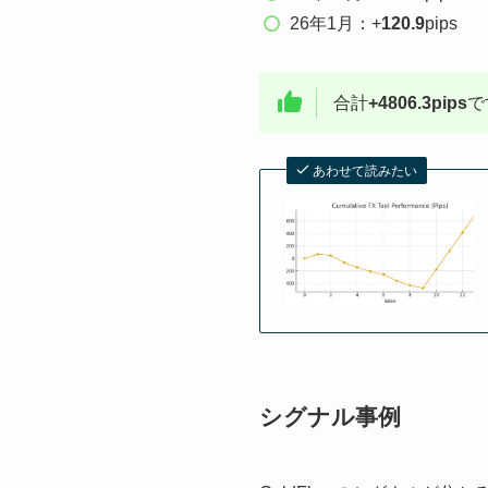
26年1月：+
120.9
pips
合計
+4806.3pips
で
あわせて読みたい
シグナル事例