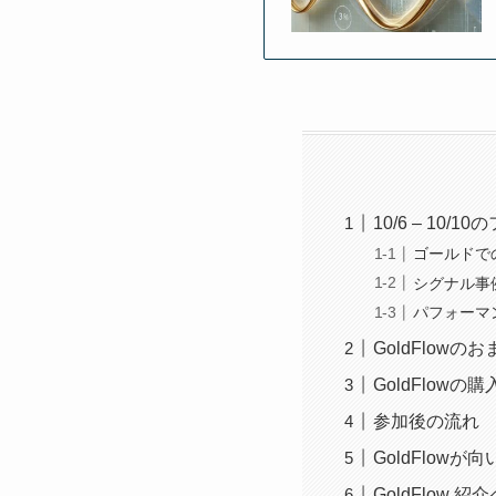
10/6 – 10
ゴールドで
シグナル事
パフォーマ
GoldFlowのお
GoldFlow
参加後の流れ
GoldFlowが
GoldFlow 紹