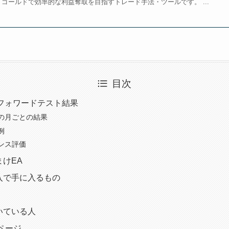
ゴールドで効率的な利益奪取を目指すトレード手法・ツールです。 ...
目次
/10のフォワードテスト結果
の月ごとの結果
例
ンス評価
まけEA
の購入で手に入るもの
向いている人
介ページ