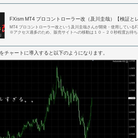
FXism MT4 プロコントローラー改（及川圭哉）【検証と
MT4 プロコントローラー改という及川圭哉さんが開発・使用している
※アクセス過多のため、販売サイトへの移動は１０－２０秒程度お待ちい
をチャートに導入すると以下のようになります。