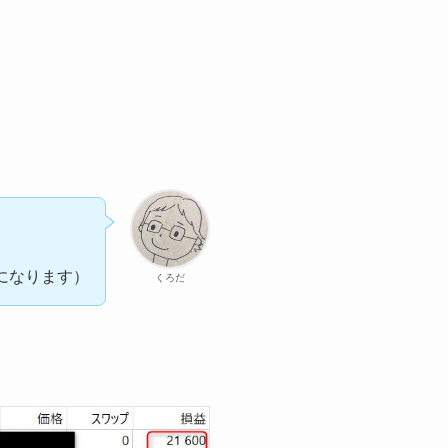
になります）
くろだ