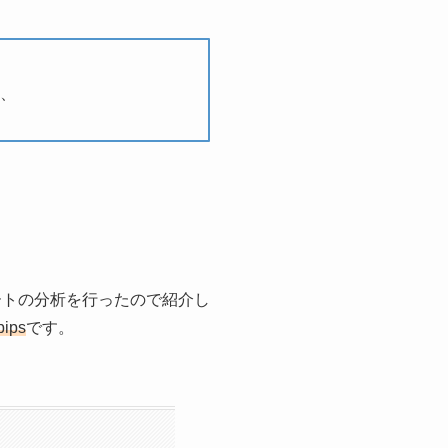
、
ートの分析を行ったので紹介し
pips
です。