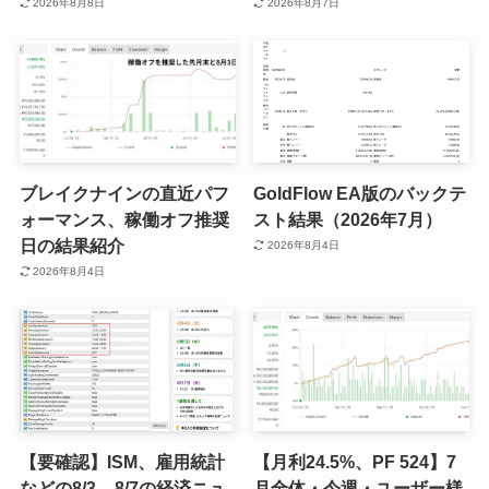
2026年8月8日
2026年8月7日
ブレイクナインの直近パフ
GoldFlow EA版のバックテ
ォーマンス、稼働オフ推奨
スト結果（2026年7月）
日の結果紹介
2026年8月4日
2026年8月4日
【要確認】ISM、雇用統計
【月利24.5%、PF 524】7
などの8/3 – 8/7の経済ニュ
月全体・今週・ユーザー様