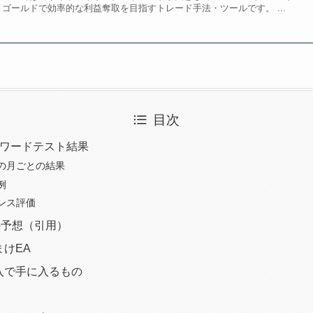
ゴールドで効率的な利益奪取を目指すトレード手法・ツールです。 ...
目次
のフォワードテスト結果
の月ごとの結果
例
ンス評価
の予想（引用）
まけEA
の購入で手に入るもの