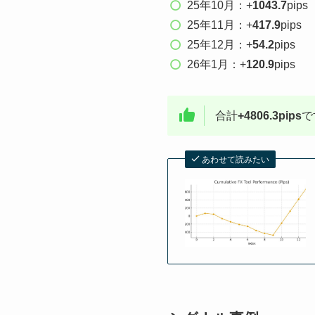
25年10月：+
1043.7
pips
25年11月：+
417.9
pips
25年12月：+
54.2
pips
26年1月：+
120.9
pips
合計
+4806.3pips
で
あわせて読みたい