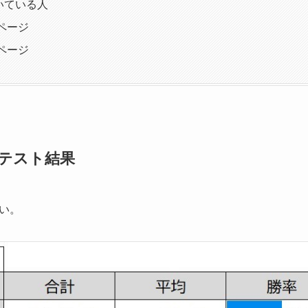
向いている人
介ページ
入ページ
ードテスト結果
い。