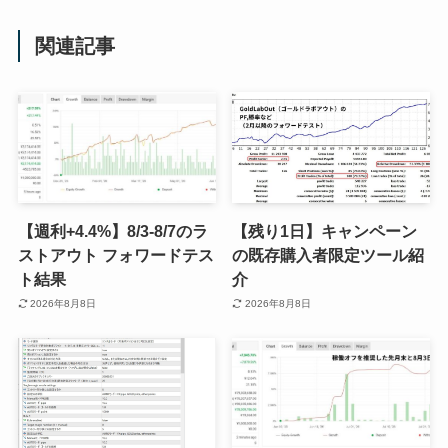
関連記事
【週利+4.4%】8/3-8/7のラ
【残り1日】キャンペーン
ストアウト フォワードテス
の既存購入者限定ツール紹
ト結果
介
2026年8月8日
2026年8月8日