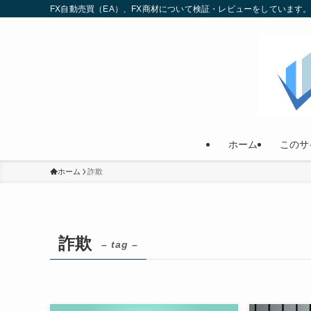
FX自動売買（EA）、FX商材について検証・レビューをしていま
ホーム
このサ
ホーム
詐欺
詐欺
– tag –