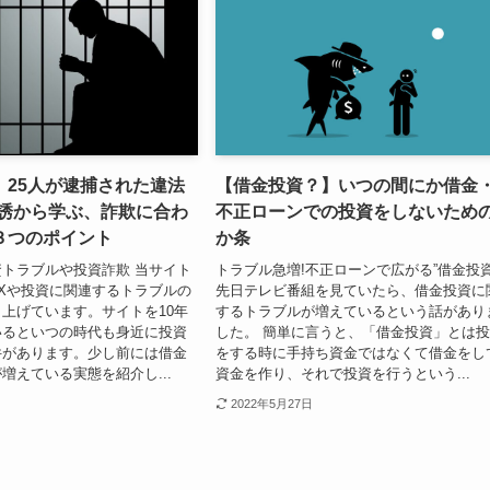
】25人が逮捕された違法
【借金投資？】いつの間にか借金
勧誘から学ぶ、詐欺に合わ
不正ローンでの投資をしないための
３つのポイント
か条
トラブルや投資詐欺 当サイト
トラブル急増!不正ローンで広がる”借金投資
Xや投資に関連するトラブルの
先日テレビ番組を見ていたら、借金投資に
上げています。サイトを10年
するトラブルが増えているという話があり
いるといつの時代も身近に投資
した。 簡単に言うと、「借金投資」とは
件があります。少し前には借金
をする時に手持ち資金ではなくて借金をし
増えている実態を紹介し...
資金を作り、それで投資を行うという...
2022年5月27日