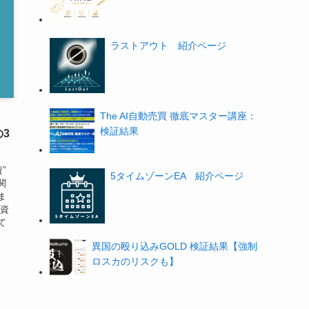
ラストアウト 紹介ページ
The AI自動売買 徹底マスター講座：
・
検証結果
3
”
5タイムゾーンEA 紹介ページ
関
ま
投資
て
異国の殴り込みGOLD 検証結果【強制
ロスカのリスクも】